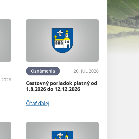
ra
Oznámenia
20. JÚL 2026
Oznámenia
L 2026
Cestovný poriadok platný od
Harmonogram z
1.8.2026 do 12.12.2026
komunálneho o
rok 2026
Čítať ďalej
Čítať ďalej