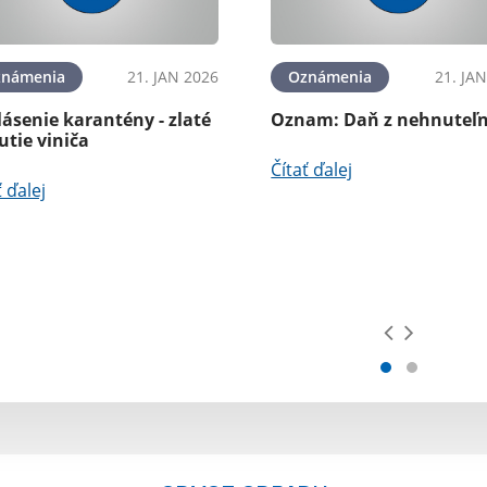
známenia
21. JAN 2026
Oznámenia
21. JA
ásenie karantény - zlaté
Oznam: Daň z nehnuteľn
utie viniča
Čítať ďalej
ť ďalej