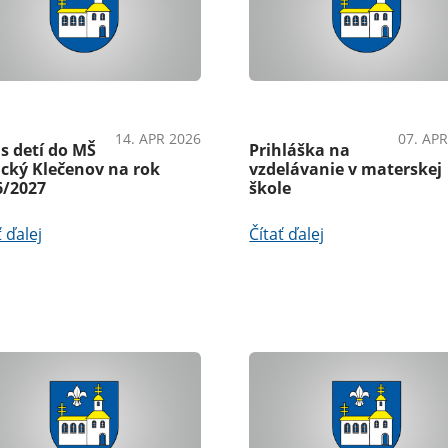
námeniaŠkolstvo
ŠkolstvoAko vybaviť
14. APR 2026
07. APR
s detí do MŠ
Prihláška na
ický Klečenov na rok
vzdelávanie v materskej
6/2027
škole
ť ďalej
Čítať ďalej