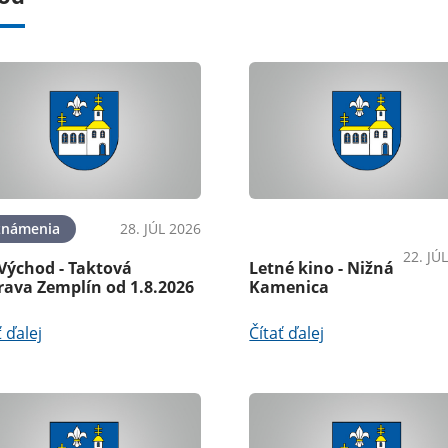
známenia
28. JÚL 2026
OznámeniaPodujatiaKultú
22. JÚ
Východ - Taktová
Letné kino - Nižná
rava Zemplín od 1.8.2026
Kamenica
ť ďalej
Čítať ďalej