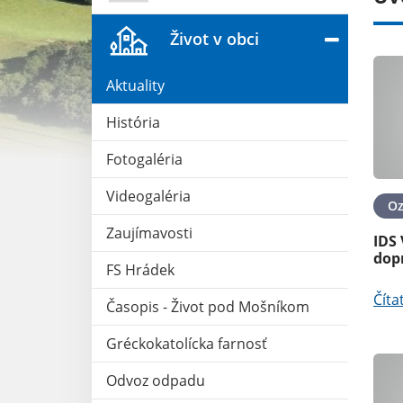
Život v obci
Aktuality
História
Fotogaléria
Videogaléria
24. OKT 2025
Oznámenia
09. APR 2025
O
Zaujímavosti
tu na r.2026-
Výzva - Registrácia chovu
IDS 
hospodárskych zvierat
dop
FS Hrádek
Čítať ďalej
Číta
Časopis - Život pod Mošníkom
Gréckokatolícka farnosť
Odvoz odpadu