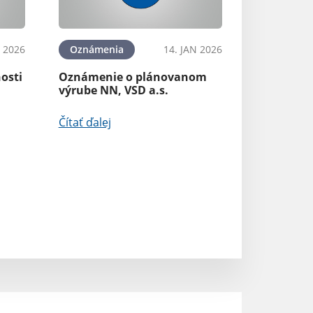
Oznámenia
N 2026
Oznámenia
14. JAN 2026
Záverečné stano
osti
Oznámenie o plánovanom
Adaptačná strat
výrube NN, VSD a.s.
dôsledky zmeny 
Košickom kraji
Čítať ďalej
Čítať ďalej