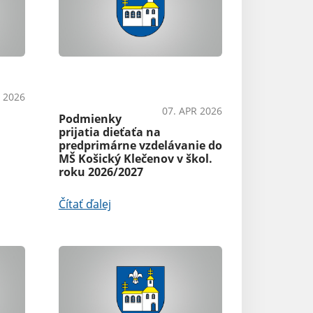
OznámeniaŠkolstvoAko
Oznámenia
vybaviť
 2026
07. APR 2026
Ako postupovať
Podmienky
elektriny
prijatia dieťaťa na
predprimárne vzdelávanie do
MŠ Košický Klečenov v škol.
Čítať ďalej
roku 2026/2027
Čítať ďalej