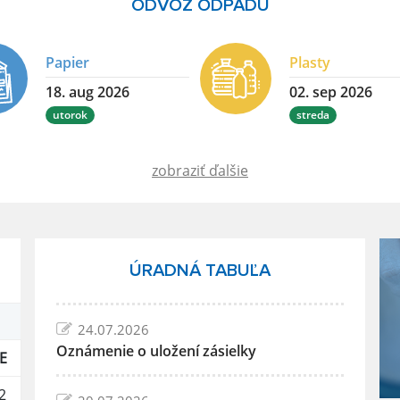
ODVOZ ODPADU
Papier
Plasty
18. aug 2026
02. sep 2026
utorok
streda
zobraziť ďalšie
ÚRADNÁ TABUĽA
24.07.2026
Oznámenie o uložení zásielky
E
2