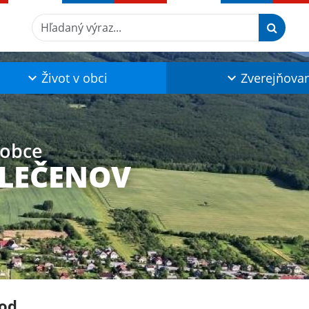
Hľadaný výraz...
Život v obci
Zverejňova
 obce
KLEČENOV
od