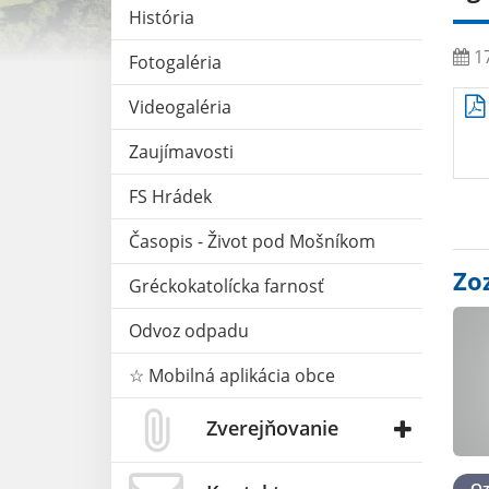
História
17
Fotogaléria
Videogaléria
Zaujímavosti
FS Hrádek
Časopis - Život pod Mošníkom
Zo
Gréckokatolícka farnosť
Odvoz odpadu
☆ Mobilná aplikácia obce
Zverejňovanie
O