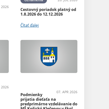
L 2026
Cestovný poriadok platný od
1.8.2026 do 12.12.2026
Čítať ďalej
OznámeniaŠkolstvoAko
vybaviť
 2026
07. APR 2026
Podmienky
prijatia dieťaťa na
predprimárne vzdelávanie do
MŠ Košický Klečenov v škol.