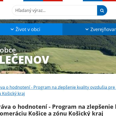
Hľadaný výraz...
Život v obci
Zverejňova
 obce
KLEČENOV
va o hodnotení - Program na zlepšenie kvality ovzdušia pre
 Košický kraj
ráva o hodnotení - Program na zlepšenie 
lomeráciu Košice a zónu Košický kraj