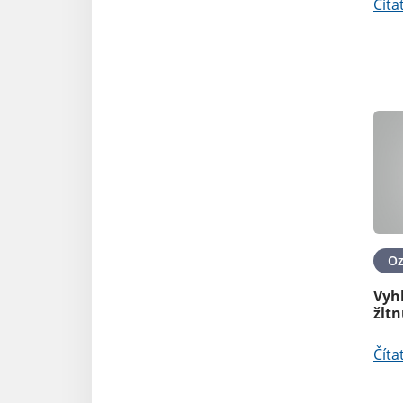
Číta
O
Vyhl
žltn
Číta