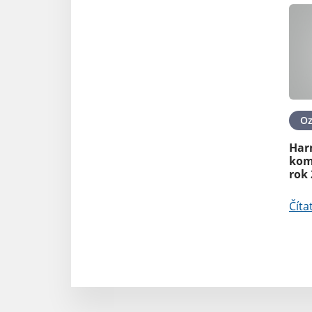
O
Har
kom
rok
Číta