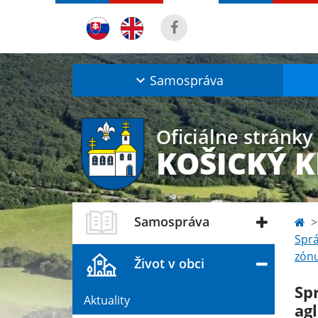
Samospráva
Oficiálne stránky
KOŠICKÝ 
Samospráva
Sprá
zónu
Život v obci
Sp
Aktuality
ag