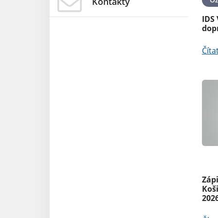
Kontakty
IDS 
dop
Číta
Oz
Zápi
Koš
202