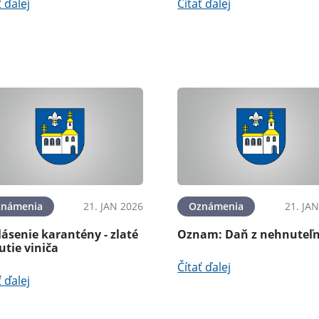
ť ďalej
Čítať ďalej
známenia
21. JAN 2026
Oznámenia
21. JA
ásenie karantény - zlaté
Oznam: Daň z nehnuteľn
utie viniča
Čítať ďalej
ť ďalej