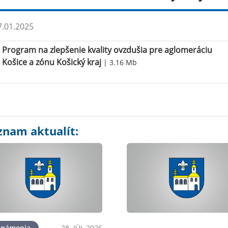
.01.2025
Program na zlepšenie kvality ovzdušia pre aglomeráciu
Košice a zónu Košický kraj
| 3.16 Mb
znam aktualít:
známenia
28. JÚL 2026
OznámeniaPodujatiaKultú