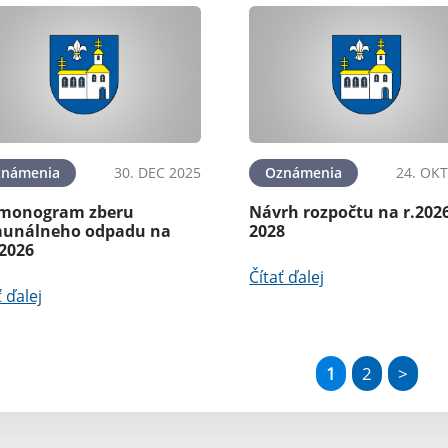
známenia
30. DEC 2025
Oznámenia
24. OKT
monogram zberu
Návrh rozpočtu na r.202
unálneho odpadu na
2028
 2026
Čítať ďalej
ť ďalej
1
2
>