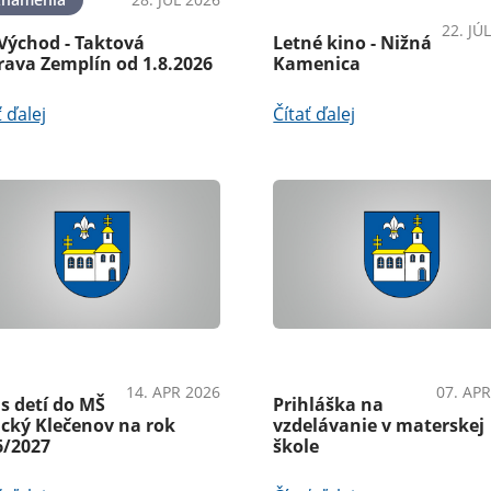
22. JÚ
Východ - Taktová
Letné kino - Nižná
rava Zemplín od 1.8.2026
Kamenica
ť ďalej
Čítať ďalej
námeniaŠkolstvo
ŠkolstvoAko vybaviť
14. APR 2026
07. APR
s detí do MŠ
Prihláška na
ický Klečenov na rok
vzdelávanie v materskej
6/2027
škole