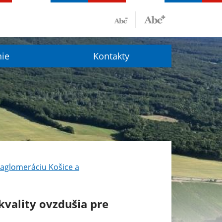
nie
Kontakty
 aglomeráciu Košice a
kvality ovzdušia pre