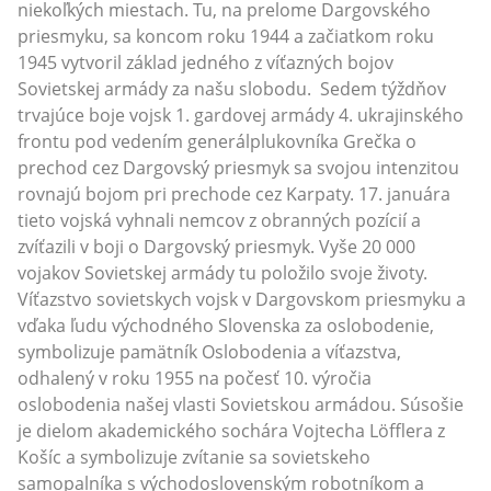
niekoľkých miestach. Tu, na prelome Dargovského
priesmyku, sa koncom roku 1944 a začiatkom roku
1945 vytvoril základ jedného z víťazných bojov
Sovietskej armády za našu slobodu. Sedem týždňov
trvajúce boje vojsk 1. gardovej armády 4. ukrajinského
frontu pod vedením generálplukovníka Grečka o
prechod cez Dargovský priesmyk sa svojou intenzitou
rovnajú bojom pri prechode cez Karpaty. 17. januára
tieto vojská vyhnali nemcov z obranných pozícií a
zvíťazili v boji o Dargovský priesmyk. Vyše 20 000
vojakov Sovietskej armády tu položilo svoje životy.
Víťazstvo sovietskych vojsk v Dargovskom priesmyku a
vďaka ľudu východného Slovenska za oslobodenie,
symbolizuje pamätník Oslobodenia a víťazstva,
odhalený v roku 1955 na počesť 10. výročia
oslobodenia našej vlasti Sovietskou armádou. Súsošie
je dielom akademického sochára Vojtecha Löfflera z
Košíc a symbolizuje zvítanie sa sovietskeho
samopalníka s východoslovenským robotníkom a