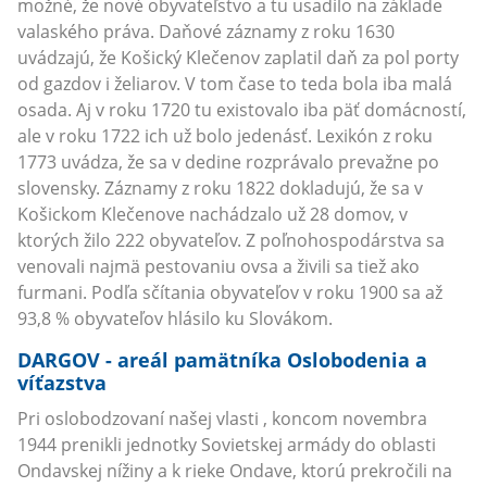
možné, že nové obyvateľstvo a tu usadilo na základe
valaského práva. Daňové záznamy z roku 1630
uvádzajú, že Košický Klečenov zaplatil daň za pol porty
od gazdov i želiarov. V tom čase to teda bola iba malá
osada. Aj v roku 1720 tu existovalo iba päť domácností,
ale v roku 1722 ich už bolo jedenásť. Lexikón z roku
1773 uvádza, že sa v dedine rozprávalo prevažne po
slovensky. Záznamy z roku 1822 dokladujú, že sa v
Košickom Klečenove nachádzalo už 28 domov, v
ktorých žilo 222 obyvateľov. Z poľnohospodárstva sa
venovali najmä pestovaniu ovsa a živili sa tiež ako
furmani. Podľa sčítania obyvateľov v roku 1900 sa až
93,8 % obyvateľov hlásilo ku Slovákom.
DARGOV - areál pamätníka Oslobodenia a
víťazstva
Pri oslobodzovaní našej vlasti , koncom novembra
1944 prenikli jednotky Sovietskej armády do oblasti
Ondavskej nížiny a k rieke Ondave, ktorú prekročili na