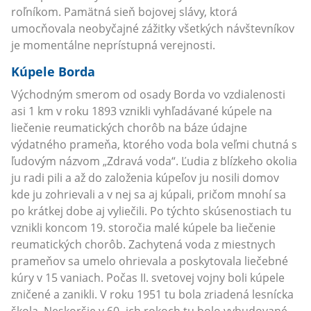
roľníkom. Pamätná sieň bojovej slávy, ktorá
umocňovala neobyčajné zážitky všetkých návštevníkov
je momentálne neprístupná verejnosti.
Kúpele Borda
Východným smerom od osady Borda vo vzdialenosti
asi 1 km v roku 1893 vznikli vyhľadávané kúpele na
liečenie reumatických chorôb na báze údajne
výdatného prameňa, ktorého voda bola veľmi chutná s
ľudovým názvom „Zdravá voda“. Ľudia z blízkeho okolia
ju radi pili a až do založenia kúpeľov ju nosili domov
kde ju zohrievali a v nej sa aj kúpali, pričom mnohí sa
po krátkej dobe aj vyliečili. Po týchto skúsenostiach tu
vznikli koncom 19. storočia malé kúpele ba liečenie
reumatických chorôb. Zachytená voda z miestnych
prameňov sa umelo ohrievala a poskytovala liečebné
kúry v 15 vaniach. Počas II. svetovej vojny boli kúpele
zničené a zanikli. V roku 1951 tu bola zriadená lesnícka