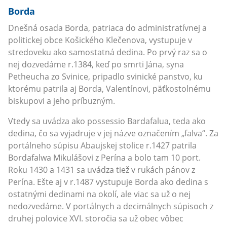
Borda
Dnešná osada Borda, patriaca do administratívnej a
politickej obce Košického Klečenova, vystupuje v
stredoveku ako samostatná dedina. Po prvý raz sa o
nej dozvedáme r.1384, keď po smrti Jána, syna
Petheucha zo Svinice, pripadlo svinické panstvo, ku
ktorému patrila aj Borda, Valentínovi, päťkostolnému
biskupovi a jeho príbuzným.
Vtedy sa uvádza ako possessio Bardafalua, teda ako
dedina, čo sa vyjadruje v jej názve označením „falva“. Za
portálneho súpisu Abaujskej stolice r.1427 patrila
Bordafalwa Mikulášovi z Perína a bolo tam 10 port.
Roku 1430 a 1431 sa uvádza tiež v rukách pánov z
Perína. Ešte aj v r.1487 vystupuje Borda ako dedina s
ostatnými dedinami na okolí, ale viac sa už o nej
nedozvedáme. V portálnych a decimálnych súpisoch z
druhej polovice XVI. storočia sa už obec vôbec