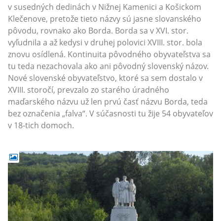
v susedných dedinách v Nižnej Kamenici a Košickom
Klečenove, pretože tieto názvy sú jasne slovanského
pôvodu, rovnako ako Borda. Borda sa v XVI. stor.
vyľudnila a až kedysi v druhej polovici XVIII. stor. bola
znovu osídlená. Kontinuita pôvodného obyvateľstva sa
tu teda nezachovala ako ani pôvodný slovenský názov.
Nové slovenské obyvateľstvo, ktoré sa sem dostalo v
XVIII. storočí, prevzalo zo starého úradného
maďarského názvu už len prvú časť názvu Borda, teda
bez označenia „falva“. V súčasnosti tu žije 54 obyvateľov
v 18-tich domoch.