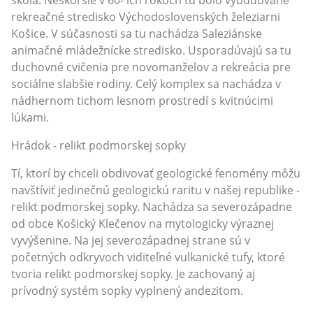
škola. Neskoršie v 60- ich rokoch tu bolo vybudované
rekreačné stredisko Východoslovenských železiarni
Košice. V súčasnosti sa tu nachádza Saleziánske
animačné mládežnícke stredisko. Usporadúvajú sa tu
duchovné cvičenia pre novomanželov a rekreácia pre
sociálne slabšie rodiny. Celý komplex sa nachádza v
nádhernom tichom lesnom prostredí s kvitnúcimi
lúkami.
Hrádok - relikt podmorskej sopky
Tí, ktorí by chceli obdivovať geologické fenomény môžu
navštíviť jedinečnú geologickú raritu v našej republike -
relikt podmorskej sopky. Nachádza sa severozápadne
od obce Košický Klečenov na mytologicky výraznej
vyvýšenine. Na jej severozápadnej strane sú v
početných odkryvoch viditeľné vulkanické tufy, ktoré
tvoria relikt podmorskej sopky. Je zachovaný aj
prívodný systém sopky vyplnený andezitom.