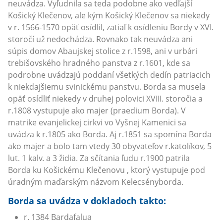
neuvádza. Vyľudnila sa teda podobne ako vedľajší
Košický Klečenov, ale kým Košický Klečenov sa niekedy
v r. 1566-1570 opäť osídlil, zatiaľ k osídleniu Bordy v XVI.
storočí už nedochádza. Rovnako tak neuvádza ani
súpis domov Abaujskej stolice z r.1598, ani v urbári
trebišovského hradného panstva z r.1601, kde sa
podrobne uvádzajú poddaní všetkých dedín patriacich
k niekdajšiemu svinickému panstvu. Borda sa musela
opäť osídliť niekedy v druhej polovici XVIII. storočia a
r.1808 vystupuje ako majer (praedium Borda). V
matrike evanjelickej cirkvi vo Vyšnej Kamenici sa
uvádza k r.1805 ako Borda. Aj r.1851 sa spomína Borda
ako majer a bolo tam vtedy 30 obyvateľov r.katolíkov, 5
lut. 1 kalv. a 3 židia. Za sčítania ľudu r.1900 patrila
Borda ku Košickému Klečenovu , ktorý vystupuje pod
úradným maďarským názvom Kelecsényborda.
Borda sa uvádza v dokladoch takto:
r. 1384 Bardafalua