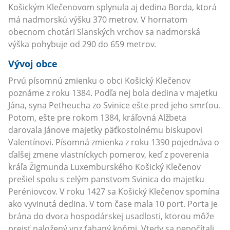
Košickým Klečenovom splynula aj dedina Borda, ktorá
má nadmorskú výšku 370 metrov. V hornatom
obecnom chotári Slanských vrchov sa nadmorská
výška pohybuje od 290 do 659 metrov.
Vývoj obce
Prvú písomnú zmienku o obci Košický Klečenov
poznáme z roku 1384. Podľa nej bola dedina v majetku
Jána, syna Petheucha zo Svinice ešte pred jeho smrťou.
Potom, ešte pre rokom 1384, kráľovná Alžbeta
darovala Jánove majetky päťkostolnému biskupovi
Valentínovi. Písomná zmienka z roku 1390 pojednáva o
ďalšej zmene vlastníckych pomerov, keď z poverenia
kráľa Žigmunda Luxemburského Košický Klečenov
prešiel spolu s celým panstvom Svinica do majetku
Peréniovcov. V roku 1427 sa Košický Klečenov spomína
ako vyvinutá dedina. V tom čase mala 10 port. Porta je
brána do dvora hospodárskej usadlosti, ktorou môže
prejsť naložený voz ťahaný koňmi. Vtedy sa nepočítali