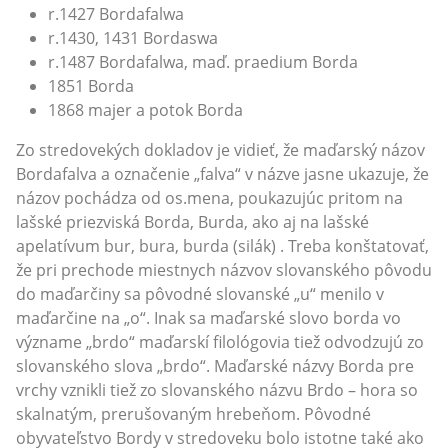
r.1427 Bordafalwa
r.1430, 1431 Bordaswa
r.1487 Bordafalwa, maď. praedium Borda
1851 Borda
1868 majer a potok Borda
Zo stredovekých dokladov je vidieť, že maďarský názov
Bordafalva a označenie „falva“ v názve jasne ukazuje, že
názov pochádza od os.mena, poukazujúc pritom na
lašské priezviská Borda, Burda, ako aj na lašské
apelatívum bur, bura, burda (silák) . Treba konštatovať,
že pri prechode miestnych názvov slovanského pôvodu
do maďarčiny sa pôvodné slovanské „u“ menilo v
maďarčine na „o“. Inak sa maďarské slovo borda vo
význame „brdo“ maďarskí filológovia tiež odvodzujú zo
slovanského slova „brdo“. Maďarské názvy Borda pre
vrchy vznikli tiež zo slovanského názvu Brdo – hora so
skalnatým, prerušovaným hrebeňom. Pôvodné
obyvateľstvo Bordy v stredoveku bolo istotne také ako