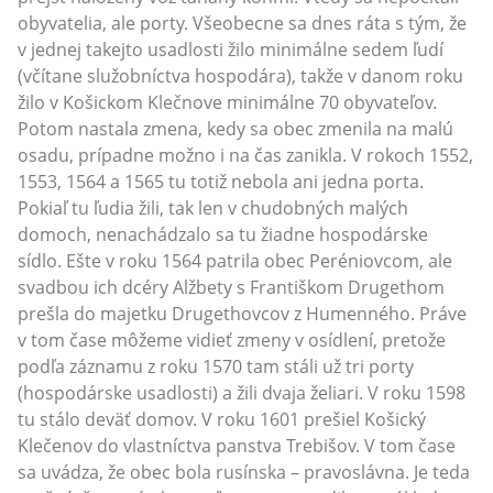
obyvatelia, ale porty. Všeobecne sa dnes ráta s tým, že
v jednej takejto usadlosti žilo minimálne sedem ľudí
(včítane služobníctva hospodára), takže v danom roku
žilo v Košickom Klečnove minimálne 70 obyvateľov.
Potom nastala zmena, kedy sa obec zmenila na malú
osadu, prípadne možno i na čas zanikla. V rokoch 1552,
1553, 1564 a 1565 tu totiž nebola ani jedna porta.
Pokiaľ tu ľudia žili, tak len v chudobných malých
domoch, nenachádzalo sa tu žiadne hospodárske
sídlo. Ešte v roku 1564 patrila obec Peréniovcom, ale
svadbou ich dcéry Alžbety s Františkom Drugethom
prešla do majetku Drugethovcov z Humenného. Práve
v tom čase môžeme vidieť zmeny v osídlení, pretože
podľa záznamu z roku 1570 tam stáli už tri porty
(hospodárske usadlosti) a žili dvaja želiari. V roku 1598
tu stálo deväť domov. V roku 1601 prešiel Košický
Klečenov do vlastníctva panstva Trebišov. V tom čase
sa uvádza, že obec bola rusínska – pravoslávna. Je teda