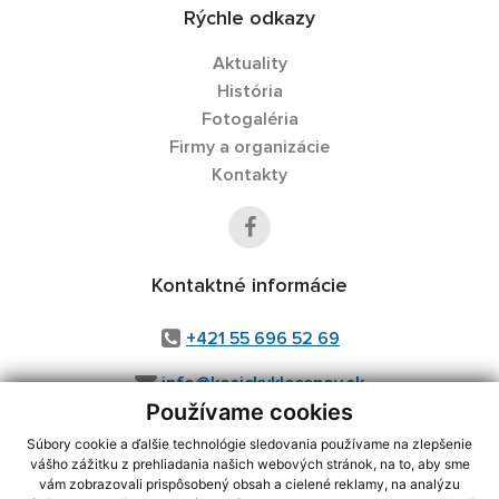
Rýchle odkazy
Aktuality
História
Fotogaléria
Firmy a organizácie
Kontakty
Kontaktné informácie
+421 55 696 52 69
info@kosickyklecenov.sk
Používame cookies
Súbory cookie a ďalšie technológie sledovania používame na zlepšenie
vášho zážitku z prehliadania našich webových stránok, na to, aby sme
využite možnosť získavania aktuálnych informácií s využitím RSS
,
vám zobrazovali prispôsobený obsah a cielené reklamy, na analýzu