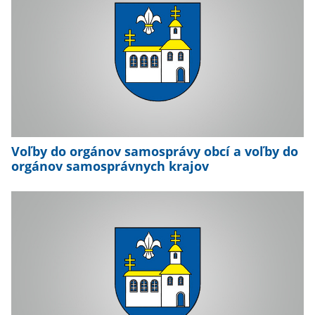
Voľby do orgánov samosprávy obcí a voľby do
orgánov samosprávnych krajov