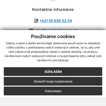
Kontaktné informácie
+421 55 696 52 69
info@kosickyklecenov.sk
Používame cookies
Súbory cookie a ďalšie technológie sledovania používame na zlepšenie
vášho zážitku z prehliadania našich webových stránok, na to, aby sme
využite možnosť získavania aktuálnych informácií s využitím RSS
,
vám zobrazovali prispôsobený obsah a cielené reklamy, na analýzu
CMS systém (redakčný) systém ECHELON 2,
Mapa stránok
,
web portál
,
návštevnosti našich webových stránok a na pochopenie toho, odkiaľ naši
návštevníci prichádzajú.
webhosting
,
webex.digital, s.r.o.
,
domény
,
registrácia domény
,
spoločnosť webex.digital, s.r.o.
,
technický prevádzkovateľ
SÚHLASÍM
Posledná aktualizácia:
05.08.2026
Zmeniť moje nastavenia
Vytlačiť stránku
|
Vyhlásenie o prístupnosti
Autorské práva
|
Cookies
Odmietam
webdesign
|