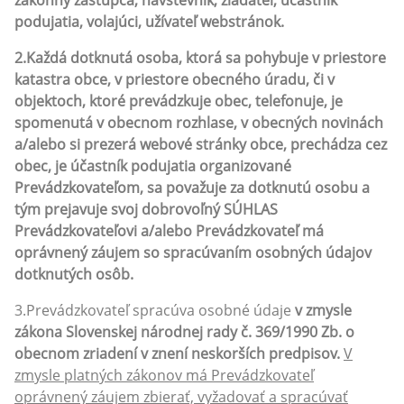
zákonný zástupca, návštevník, žiadateľ, účastník
podujatia, volajúci, užívateľ webstránok.
2.Každá dotknutá osoba, ktorá sa pohybuje v priestore
katastra obce, v priestore obecného úradu, či v
objektoch, ktoré prevádzkuje obec, telefonuje, je
spomenutá v obecnom rozhlase, v obecných novinách
a/alebo si prezerá webové stránky obce, prechádza cez
obec, je účastník podujatia organizované
Prevádzkovateľom, sa považuje za dotknutú osobu a
tým prejavuje svoj dobrovoľný SÚHLAS
Prevádzkovateľovi a/alebo Prevádzkovateľ má
oprávnený záujem so spracúvaním osobných údajov
dotknutých osôb.
3.Prevádzkovateľ spracúva osobné údaje
v zmysle
zákona Slovenskej národnej rady č. 369/1990 Zb. o
obecnom zriadení v znení neskorších predpisov.
V
zmysle platných zákonov má Prevádzkovateľ
oprávnený záujem zbierať, vyžadovať a spracúvať