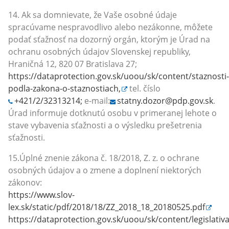
14. Ak sa domnievate, že Vaše osobné údaje
spracúvame nespravodlivo alebo nezákonne, môžete
podať sťažnosť na dozorný orgán, ktorým je Úrad na
ochranu osobných údajov Slovenskej republiky,
Hraničná 12, 820 07 Bratislava 27;
https://dataprotection.gov.sk/uoou/sk/content/staznosti-
podla-zakona-o-staznostiach,
tel. číslo
+421/2/32313214;
e-mail:
statny.dozor@pdp.gov.sk
.
Úrad informuje dotknutú osobu v primeranej lehote o
stave vybavenia sťažnosti a o výsledku prešetrenia
sťažnosti.
15.Úplné znenie zákona č. 18/2018, Z. z. o ochrane
osobných údajov a o zmene a doplnení niektorých
zákonov:
https://www.slov-
lex.sk/static/pdf/2018/18/ZZ_2018_18_20180525.pdf
https://dataprotection.gov.sk/uoou/sk/content/legislativ