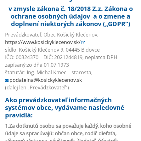
v zmysle zákona č. 18/2018 Z.z. Zákona o
ochrane osobných údajov a o zmene a
doplnení niektorých zákonov („GDPR“)
Prevádzkovateľ: Obec Košický Klečenov;
https://www.kosickyklecenov.sk/
sídlo: Košický Klečenov 9, 04445 Bidovce
IČO: 00324370 DIČ: 2021244819, neplatca DPH
zapísaný:zo dňa 01.07.1973
štatutár: Ing. Michal Kmec – starosta,
podatelna@kosickyklecenov.sk
(ďalej len „Prevádzkovateľ“)
Ako prevádzkovateľ informačných
systémov obce, vydávame nasledovné
pravidlá:
1.Za dotknutú osobu sa považuje každý, koho osobné
údaje sa spracúvajú: občan obce, rodič dieťaťa,