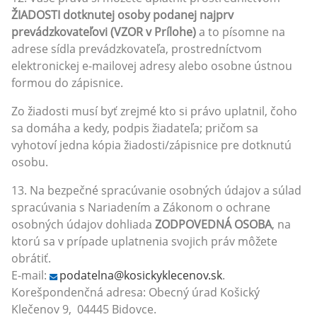
ŽIADOSTI dotknutej osoby podanej najprv
prevádzkovateľovi (VZOR v Prílohe)
a to písomne na
adrese sídla prevádzkovateľa, prostredníctvom
elektronickej e-mailovej adresy alebo osobne ústnou
formou do zápisnice.
Zo žiadosti musí byť zrejmé kto si právo uplatnil, čoho
sa domáha a kedy, podpis žiadateľa; pričom sa
vyhotoví jedna kópia žiadosti/zápisnice pre dotknutú
osobu.
13. Na bezpečné spracúvanie osobných údajov a súlad
spracúvania s Nariadením a Zákonom o ochrane
osobných údajov dohliada
ZODPOVEDNÁ OSOBA
, na
ktorú sa v prípade uplatnenia svojich práv môžete
obrátiť.
E-mail:
podatelna@kosickyklecenov.sk
.
Korešpondenčná adresa: Obecný úrad Košický
Klečenov 9, 04445 Bidovce.