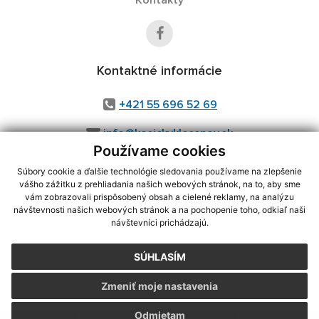
Kontaktné informácie
+421 55 696 52 69
info@kosickyklecenov.sk
Používame cookies
Súbory cookie a ďalšie technológie sledovania používame na zlepšenie
vášho zážitku z prehliadania našich webových stránok, na to, aby sme
využite možnosť získavania aktuálnych informácií s využitím RSS
,
vám zobrazovali prispôsobený obsah a cielené reklamy, na analýzu
návštevnosti našich webových stránok a na pochopenie toho, odkiaľ naši
CMS systém (redakčný) systém ECHELON 2,
Mapa stránok
,
web portál
,
návštevníci prichádzajú.
webhosting
,
webex.digital, s.r.o.
,
domény
,
registrácia domény
,
spoločnosť webex.digital, s.r.o.
,
technický prevádzkovateľ
SÚHLASÍM
Posledná aktualizácia:
05.08.2026
Zmeniť moje nastavenia
Vytlačiť stránku
|
Vyhlásenie o prístupnosti
Autorské práva
|
Cookies
Odmietam