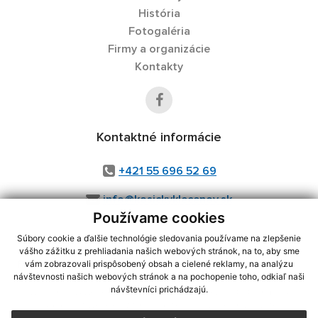
História
Fotogaléria
Firmy a organizácie
Kontakty
Kontaktné informácie
+421 55 696 52 69
info@kosickyklecenov.sk
Používame cookies
Súbory cookie a ďalšie technológie sledovania používame na zlepšenie
vášho zážitku z prehliadania našich webových stránok, na to, aby sme
využite možnosť získavania aktuálnych informácií s využitím RSS
,
vám zobrazovali prispôsobený obsah a cielené reklamy, na analýzu
CMS systém (redakčný) systém ECHELON 2,
Mapa stránok
,
web portál
,
návštevnosti našich webových stránok a na pochopenie toho, odkiaľ naši
návštevníci prichádzajú.
webhosting
,
webex.digital, s.r.o.
,
domény
,
registrácia domény
,
spoločnosť webex.digital, s.r.o.
,
technický prevádzkovateľ