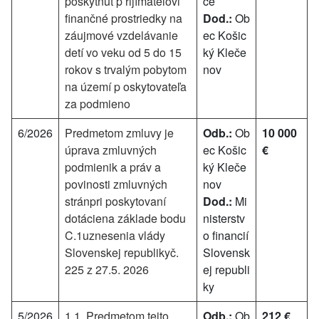
poskytnúť p rijímateľovi
ce
finančné prostriedky na
Dod.:
Ob
záujmové vzdelávanie
ec Košic
detí vo veku od 5 do 15
ký Kleče
rokov s trvalým pobytom
nov
na území p oskytovateľa
za podmieno
6/2026
Predmetom zmluvy je
Odb.:
Ob
10 000
úprava zmluvných
ec Košic
€
podmienik a práv a
ký Kleče
povinosti zmluvných
nov
stránpri poskytovaní
Dod.:
Mi
dotáciena základe bodu
nisterstv
C.1uznesenia vlády
o financií
Slovenskej republikyč.
Slovensk
225 z 27.5. 2026
ej republi
ky
5/2026
1.1. Predmetom tejto
Odb.:
Ob
212 €