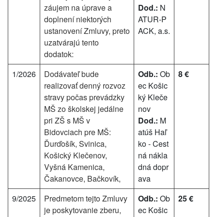
záujem na úprave a
Dod.:
N
doplnení niektorých
ATUR-P
ustanovení Zmluvy, preto
ACK, a.s.
uzatvárajú tento
dodatok:
1/2026
Dodávateľ bude
Odb.:
Ob
8 €
realizovať denný rozvoz
ec Košic
stravy počas prevádzky
ký Kleče
MŠ zo školskej jedálne
nov
pri ZŠ s MŠ v
Dod.:
M
Bidovciach pre MŠ:
atúš Haľ
Ďurďošík, Svinica,
ko - Cest
Košický Klečenov,
ná nákla
Vyšná Kamenica,
dná dopr
Čakanovce, Bačkovík,
ava
9/2025
Predmetom tejto Zmluvy
Odb.:
Ob
25 €
je poskytovanie zberu,
ec Košic