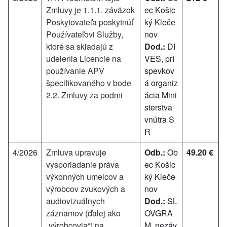
Zmluvy je 1.1.1. záväzok
ec Košic
Poskytovateľa poskytnúť
ký Kleče
Používateľovi Služby,
nov
ktoré sa skladajú z
Dod.:
DI
udelenia Licencie na
VES, prí
používanie APV
spevkov
špecifikovaného v bode
á organiz
2.2. Zmluvy za podmi
ácia Mini
sterstva
vnútra S
R
4/2026
Zmluva upravuje
Odb.:
Ob
49.20 €
vysporiadanie práva
ec Košic
výkonných umelcov a
ký Kleče
výrobcov zvukových a
nov
audiovizuálnych
Dod.:
SL
záznamov (ďalej ako
OVGRA
„výrobcovia“) na
M, nezáv