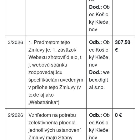
Dod.:
Ob
ec Košic
ký Kleče
nov
3/2026
1. Predmetom tejto
Odb.:
Ob
307.50
Zmluvy je: 1. záväzok
ec Košic
€
Webexu zhotoviť dielo, t.
ký Kleče
j. webovú stránku
nov
zodpovedajúcu
Dod.:
we
špecifikáciám uvedeným
bex.digit
v prílohe tejto Zmluvy (v
al s.r.o.
texte aj ako
„Webstránka“)
2/2026
Vzhľadom na potrebu
Odb.:
Ob
0 €
zefektívnenia plnenia
ec Košic
jednotlivých ustanovení
ký Kleče
Zmluvy majú Strany
nov