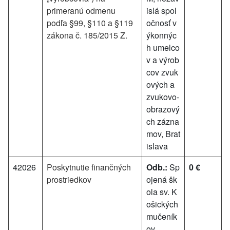
primeranú odmenu
islá spol
podľa §99, §110 a §119
očnosť v
zákona č. 185/2015 Z.
ýkonnýc
h umelco
v a výrob
cov zvuk
ových a
zvukovo-
obrazový
ch zázna
mov, Brat
islava
42026
Poskytnutie finančných
Odb.:
Sp
0 €
prostriedkov
ojená šk
ola sv. K
ošických
mučeník
ov