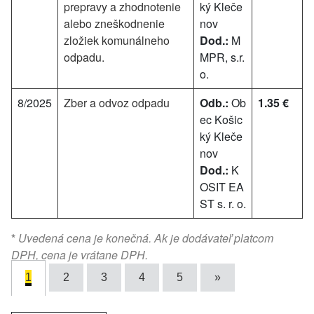
prepravy a zhodnotenie
ký Kleče
alebo zneškodnenie
nov
zložiek komunálneho
Dod.:
M
odpadu.
MPR, s.r.
o.
8/2025
Zber a odvoz odpadu
Odb.:
Ob
1.35 €
ec Košic
ký Kleče
nov
Dod.:
K
OSIT EA
ST s. r. o.
*
Uvedená cena je konečná. Ak je dodávateľ platcom
DPH, cena je vrátane DPH.
1
2
3
4
5
»