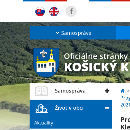
Samospráva
Oficiálne stránky
KOŠICKÝ 
Samospráva
Prog
2021
Život v obci
Pr
Aktuality
Kl