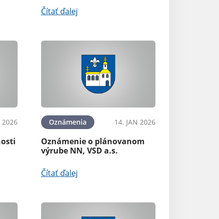
Čítať ďalej
N 2026
Oznámenia
14. JAN 2026
osti
Oznámenie o plánovanom
výrube NN, VSD a.s.
Čítať ďalej