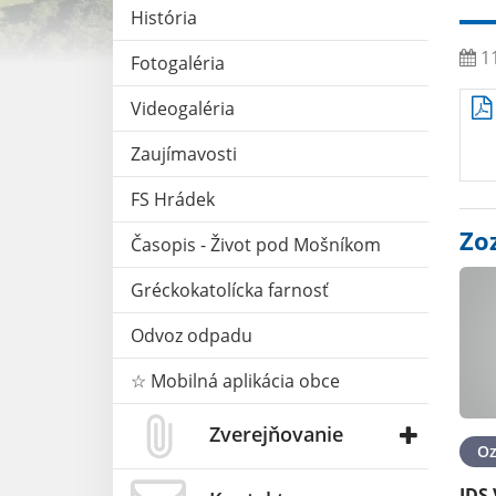
História
11
Fotogaléria
Videogaléria
Zaujímavosti
FS Hrádek
Zo
Časopis - Život pod Mošníkom
Gréckokatolícka farnosť
Odvoz odpadu
☆ Mobilná aplikácia obce
Zverejňovanie
O
IDS 