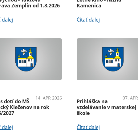
rava Zemplín od 1.8.2026
Kamenica
ť ďalej
Čítať ďalej
námeniaŠkolstvo
ŠkolstvoAko vybaviť
14. APR 2026
07. APR
s detí do MŠ
Prihláška na
ický Klečenov na rok
vzdelávanie v materskej
6/2027
škole
ť ďalej
Čítať ďalej