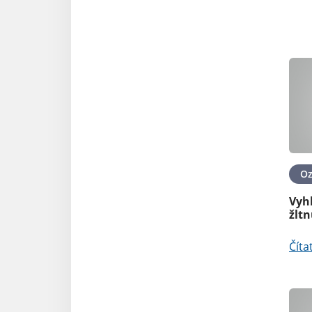
O
Vyhl
žltn
Číta