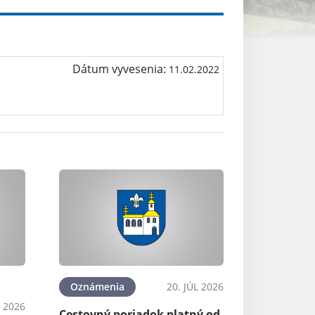
Dátum vyvesenia:
11.02.2022
ra
Oznámenia
20. JÚL 2026
L 2026
Cestovný poriadok platný od