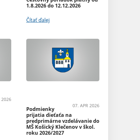
1.8.2026 do 12.12.2026
Čítať ďalej
OznámeniaŠkolstvoAko
vybaviť
 2026
07. APR 2026
Podmienky
prijatia dieťaťa na
predprimárne vzdelávanie do
MŠ Košický Klečenov v škol.
roku 2026/2027