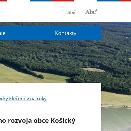
nie
Kontakty
cký Klečenov na roky
o rozvoja obce Košický