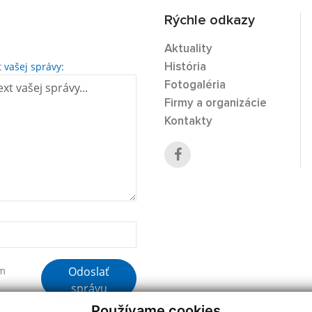
Rýchle odkazy
Aktuality
t vašej správy:
História
Fotogaléria
Firmy a organizácie
Kontakty
Odoslať
ím
správu
Používame cookies