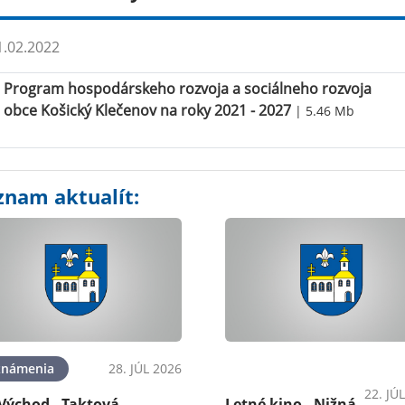
.02.2022
Program hospodárskeho rozvoja a sociálneho rozvoja
obce Košický Klečenov na roky 2021 - 2027
| 5.46 Mb
znam aktualít:
známenia
28. JÚL 2026
OznámeniaPodujatiaKultú
22. JÚ
Východ - Taktová
Letné kino - Nižná