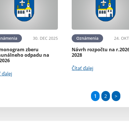
známenia
30. DEC 2025
Oznámenia
24. OKT
monogram zberu
Návrh rozpočtu na r.202
unálneho odpadu na
2028
 2026
Čítať ďalej
ť ďalej
1
2
>