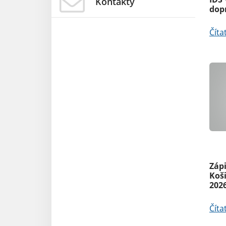
Kontakty
dop
Číta
Oz
Zápi
Koš
202
Číta