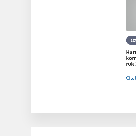
O
Har
kom
rok
Číta