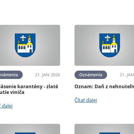
známenia
21. JAN 2026
Oznámenia
21. JA
ásenie karantény - zlaté
Oznam: Daň z nehnuteľn
utie viniča
Čítať ďalej
ť ďalej