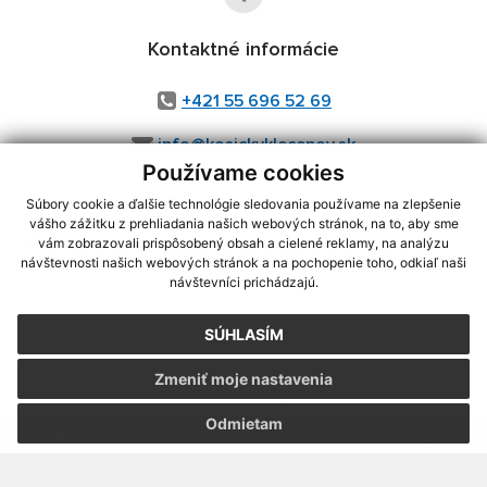
Kontaktné informácie
+421 55 696 52 69
info@kosickyklecenov.sk
Používame cookies
Súbory cookie a ďalšie technológie sledovania používame na zlepšenie
vášho zážitku z prehliadania našich webových stránok, na to, aby sme
využite možnosť získavania aktuálnych informácií s využitím RSS
,
vám zobrazovali prispôsobený obsah a cielené reklamy, na analýzu
CMS systém (redakčný) systém ECHELON 2,
Mapa stránok
,
web portál
,
návštevnosti našich webových stránok a na pochopenie toho, odkiaľ naši
návštevníci prichádzajú.
webhosting
,
webex.digital, s.r.o.
,
domény
,
registrácia domény
,
spoločnosť webex.digital, s.r.o.
,
technický prevádzkovateľ
SÚHLASÍM
Posledná aktualizácia:
05.08.2026
Zmeniť moje nastavenia
Vytlačiť stránku
|
Vyhlásenie o prístupnosti
Autorské práva
|
Cookies
Odmietam
webdesign
|