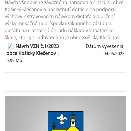
Návrh všeobecne záväzného nariadenia č.1/2023 obce
Košický Klečenov o poskytnutí dotácie na podporu
výchovy k stravovacím návykom dieťaťa a o určení
výšky mesačného príspevku zákonného zástupcu
dieťaťa na čiastočnú úhradu nákladov v materskej
škole, ktorej zriaďovateľom je obec Košický Klečenov
Návrh VZN č.1/2023
Dátum vyvesenia:
obce Košický Klečenov
|
04.05.2023
0.99 Mb