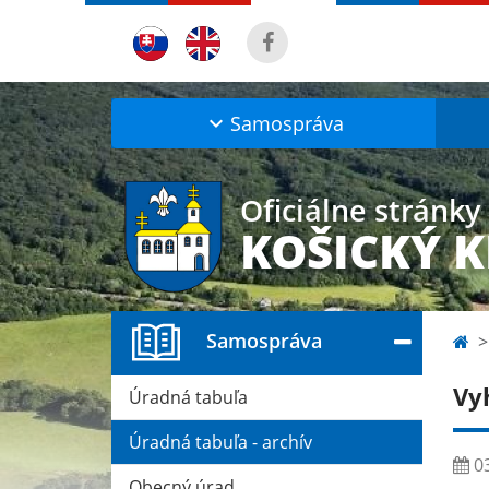
Samospráva
Oficiálne stránky
KOŠICKÝ 
Samospráva
Vy
Úradná tabuľa
Úradná tabuľa - archív
03
Obecný úrad