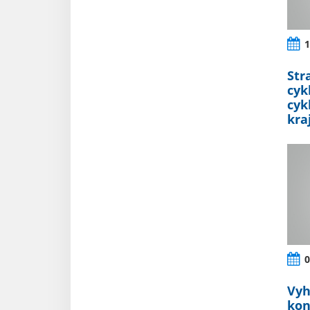
1
Str
cyk
cyk
kra
0
Vyh
kon