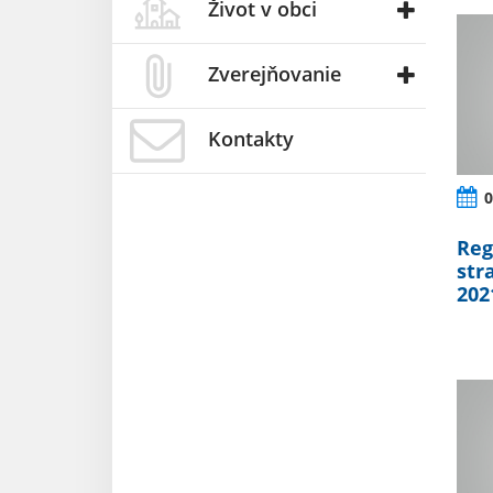
Život v obci
Zverejňovanie
Kontakty
0
Reg
str
202