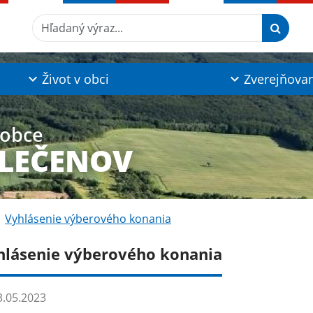
Hľadaný výraz...
Život v obci
Zverejňova
 obce
KLEČENOV
Vyhlásenie výberového konania
hlásenie výberového konania
.05.2023