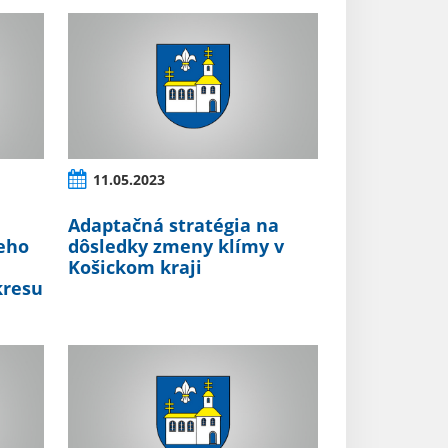
11.05.2023
Adaptačná stratégia na
eho
dôsledky zmeny klímy v
Košickom kraji
kresu